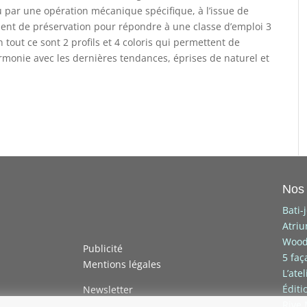
u par une opération mécanique spécifique, à l’issue de
ment de préservation pour répondre à une classe d’emploi 3
n tout ce sont 2 profils et 4 coloris qui permettent de
monie avec les dernières tendances, éprises de naturel et
Nos 
Bati-
Atri
Wood
Publicité
5 faç
Mentions légales
L’ate
Éditi
Newsletter
Rive