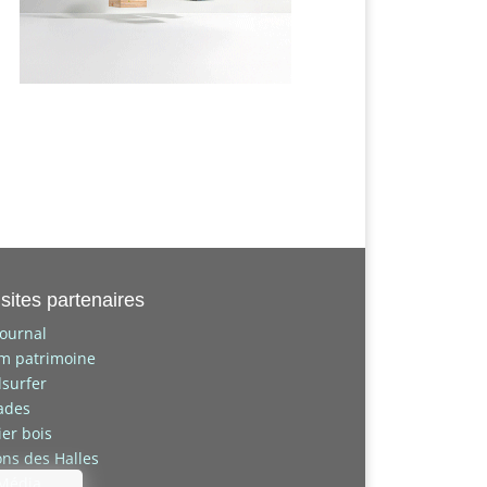
sites partenaires
journal
um patrimoine
surfer
ades
lier bois
ons des Halles
 Média