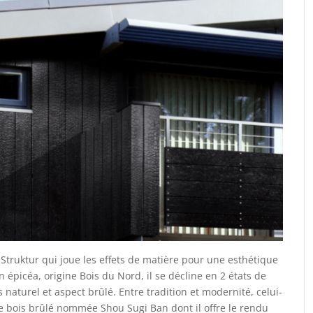
truktur qui joue les effets de matière pour une esthétique
 épicéa, origine Bois du Nord, il se décline en 2 états de
s naturel et aspect brûlé. Entre tradition et modernité, celui-
de bois brûlé nommée Shou Sugi Ban dont il offre le rendu