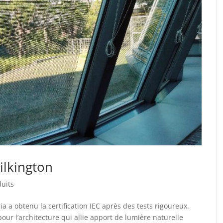
Pilkington
uits
 a obtenu la certification IEC après des tests rigoureux.
our l’architecture qui allie apport de lumière naturelle