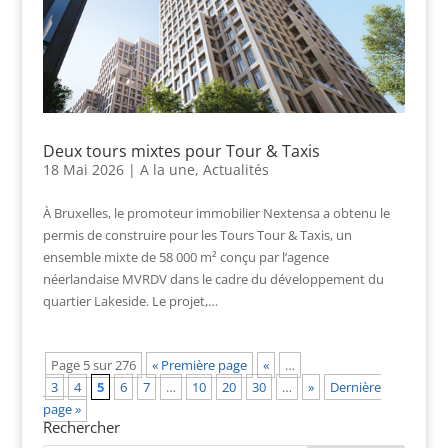
Deux tours mixtes pour Tour & Taxis
18 Mai 2026
|
A la une
,
Actualités
À Bruxelles, le promoteur immobilier Nextensa a obtenu le
permis de construire pour les Tours Tour & Taxis, un
ensemble mixte de 58 000 m² conçu par l’agence
néerlandaise MVRDV dans le cadre du développement du
quartier Lakeside. Le projet,…
Page 5 sur 276
« Première page
«
…
3
4
5
6
7
…
10
20
30
…
»
Dernière
page »
Rechercher