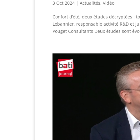
3 Oct 2024
|
Actualités
,
Vidéo
Confort d’été, deux études décryptées : t
Lebannier, responsable activité R&D et Ju
Pouget Consultants Deux études sont évoq