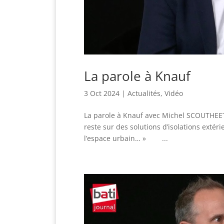
La parole à Knauf
3 Oct 2024
|
Actualités
,
Vidéo
La parole à Knauf avec Michel SCOUTHEETE
reste sur des solutions d’isolations extéri
l’espace urbain… » ...