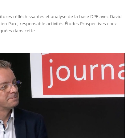
oitures réfléchissantes et analyse de la base DPE avec David
lien Parc, responsable activités Études Prospectives chez
uées dans cette...