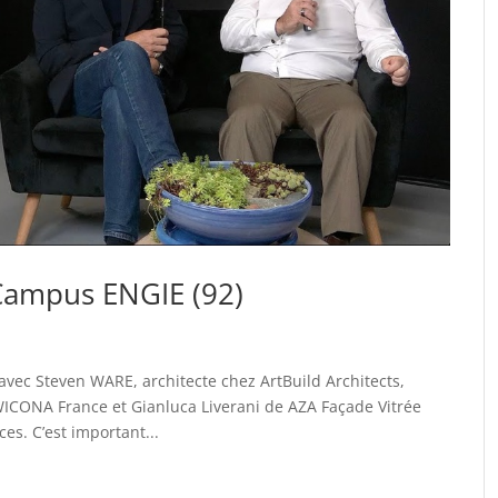
 Campus ENGIE (92)
avec Steven WARE, architecte chez ArtBuild Architects,
WICONA France et Gianluca Liverani de AZA Façade Vitrée
s. C’est important...