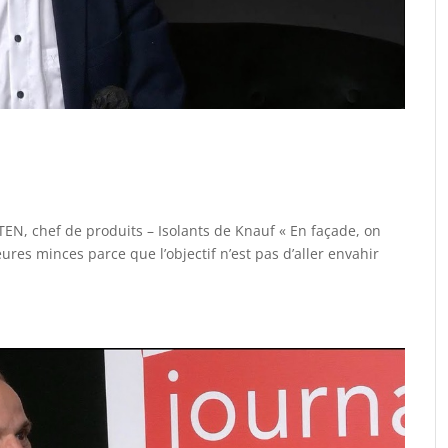
N, chef de produits – Isolants de Knauf « En façade, on
eures minces parce que l’objectif n’est pas d’aller envahir