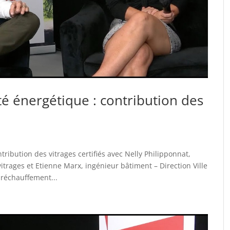
té énergétique : contribution des
tribution des vitrages certifiés avec Nelly Philipponnat,
itrages et Etienne Marx, ingénieur bâtiment – Direction Ville
 réchauffement...