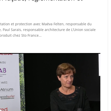
tation et protection avec Maëva Felten, responsable du
 Paul Saraïs, responsable architecture de L’Union sociale
produit chez Sto France...