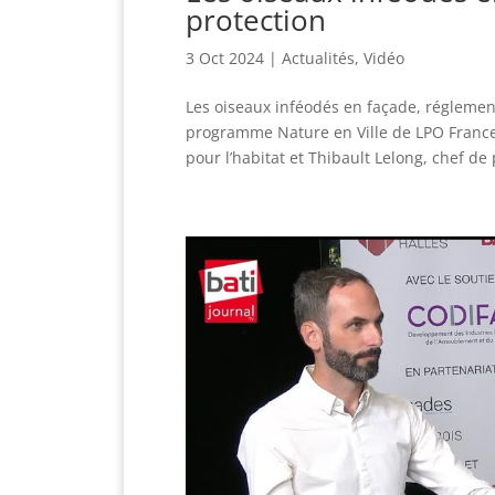
protection
3 Oct 2024
|
Actualités
,
Vidéo
Les oiseaux inféodés en façade, réglemen
programme Nature en Ville de LPO France,
pour l’habitat et Thibault Lelong, chef de 