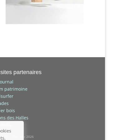
sites partenaires
journal
um patrimoine
surfer
ades
lier bois
ons des Halles
 Média
ookies
resse – 5façades 2026
ts.