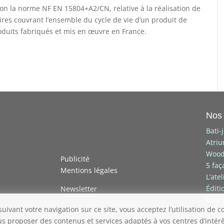
lon la norme NF EN 15804+A2/CN, relative à la réalisation de
res couvrant l’ensemble du cycle de vie d’un produit de
oduits fabriqués et mis en œuvre en France.
Nos 
Bati-
Atri
Wood
Publicité
5 faç
Mentions légales
L’ate
Éditi
Newsletter
Rive
uivant votre navigation sur ce site, vous acceptez l’utilisation de c
©STM P
s proposer des contenus et services adaptés à vos centres d’intérê