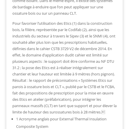
comme isolant. Dans le même esprit, il existe des systèmes
de bardage à enduire que l’on peut appliquer sur une
ossature bois ou sur un panneau CLT.
Pour favoriser l’utilisation des Etics (1) dans la construction
bois, la filière, représentée par le Codifab (2), ainsi que les
industriels du secteur à travers le Sipev (3) et le SNMI (4), ont
souhaité aller plus loin que les prescriptions habituelles,
définies dans le cahier CSTB 3729 V2 de décembre 2014. En
effet, le domaine d’application dudit cahier est limité sur
plusieurs aspects : le support doit être conforme au NF DTU
31.2 ; la pose des Etics est à réaliser intégralement sur
chantier et leur hauteur est limitée à 9 mètres (hors pignon).
Résultat : le rapport de préconisations « Systèmes Etics sur
parois à ossature bois et CLT », publié par le CSTB et le FCBA,
fait des propositions de prescription pour la mise en œuvre
des Etics en atelier (préfabrication), pour intégrer les
panneaux massifs (CLT) en tant que support et pour élever la
limite de hauteur des surossatures bois à 28 mètres.
1 Acronyme anglais pour External Thermal Insulation
Composite System