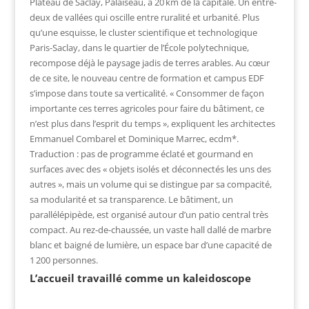
P
lateau de Saclay, Palaiseau, à 20 km de la capitale. Un entre-
deux de vallées qui oscille entre ruralité et urbanité. Plus
qu’une esquisse, le cluster scientifique et technologique
Paris-Saclay, dans le quartier de l’École polytechnique,
recompose déjà le paysage jadis de terres arables. Au cœur
de ce site, le nouveau centre de formation et campus EDF
s’impose dans toute sa verticalité. « Consommer de façon
importante ces terres agricoles pour faire du bâtiment, ce
n’est plus dans l’esprit du temps », expliquent les architectes
Emmanuel Combarel et Dominique Marrec, ecdm*.
Traduction : pas de programme éclaté et gourmand en
surfaces avec des « objets isolés et déconnectés les uns des
autres », mais un volume qui se distingue par sa compacité,
sa modularité et sa transparence. Le bâtiment, un
parallélépipède, est organisé autour d’un patio central très
compact. Au rez-de-chaussée, un vaste hall dallé de marbre
blanc et baigné de lumière, un espace bar d’une capacité de
1 200 personnes.
L’accueil travaillé comme un kaleidoscope