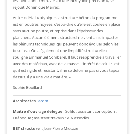
les joints font 9 mm. C’est d’une incroyable précision », se
réjouit Dominique Marrec.
Autre « détail » atypique, la structure béton du programme
est en poutres noyées, c’est-à-dire qu’elle est coulée en place
sans aucune poutre, et reprise dans l’épaisseur des
planchers. Aucun élément structurel ne vient ainsi impacter
les plénums techniques, qui peuvent donc évoluer selon les
besoins. « On a également une limpidité structurelle »,
souligne Emmanuel Combarel. Il faut réapprendre à travailler
avec des matériaux, avec de la masse. L’intérêt de celui-ci est
qu’il est rigide et résistant, il ne se déforme pas si vous tapez
dessus. Il y a une vraie matière. »
Sophie Bouillard
Architectes
:
ecdm
Maître d’ouvrage délégué
: Sofilo ; assistant conception :
Orénoque ; assistant travaux : AIA Associès
BET structure :
Jean-Pierre Miècaze