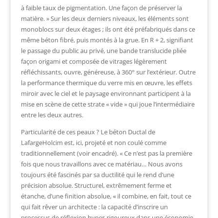
à faible taux de pigmentation. Une façon de préserver la
matière. » Sur les deux derniers niveaux, les éléments sont
monoblocs sur deux étages ; ils ont été préfabriqués dans ce
même béton fibré, puis montés à la grue. En R + 2, signifiant
le passage du public au privé, une bande translucide pliée
façon origami et composée de vitrages légèrement
réfléchissants, ouvre, généreuse, à 360° sur l’extérieur. Outre
la performance thermique du verre mis en œuvre, les effets
miroir avec le ciel et le paysage environnant participent à la
mise en scène de cette strate « vide » qui joue l’intermédiaire
entre les deux autres.
Particularité de ces peaux ? Le béton Ductal de
LafargeHolcim est, ici, projeté et non coulé comme
traditionnellement (voir encadré). « Ce n’est pas la première
fois que nous travaillons avec ce matériau… Nous avons
toujours été fascinés par sa ductilité qui le rend d’une
précision absolue. Structurel, extrêmement ferme et
étanche, d’une finition absolue, « il combine, en fait, tout ce
qui fait rêver un architecte : la capacité d’inscrire un
processus de réflexion hyper-rigoureux dans une économie