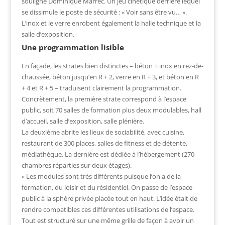
souligne Dominique Marrec. Un jeu cinétique derrière lequel
se dissimule le poste de sécurité : « Voir sans être vu… ».
L’inox et le verre enrobent également la halle technique et la
salle d’exposition.
Une programmation lisible
En façade, les strates bien distinctes – béton + inox en rez-de-
chaussée, béton jusqu’en R + 2, verre en R + 3, et béton en R
+ 4 et R + 5 – traduisent clairement la programmation.
Concrètement, la première strate correspond à l’espace
public, soit 70 salles de formation plus deux modulables, hall
d’accueil, salle d’exposition, salle plénière.
La deuxième abrite les lieux de sociabilité, avec cuisine,
restaurant de 300 places, salles de fitness et de détente,
médiathèque. La dernière est dédiée à l’hébergement (270
chambres réparties sur deux étages).
« Les modules sont très différents puisque l’on a de la
formation, du loisir et du résidentiel. On passe de l’espace
public à la sphère privée placée tout en haut. L’idée était de
rendre compatibles ces différentes utilisations de l’espace.
Tout est structuré sur une même grille de façon à avoir un