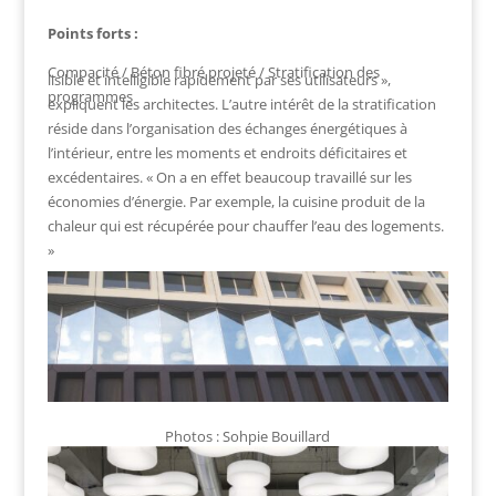
Points forts :
Compacité / Béton fibré projeté / Stratification des
lisible et intelligible rapidement par ses utilisateurs »,
programmes
expliquent les architectes. L’autre intérêt de la stratification
réside dans l’organisation des échanges énergétiques à
l’intérieur, entre les moments et endroits déficitaires et
excédentaires. « On a en effet beaucoup travaillé sur les
économies d’énergie. Par exemple, la cuisine produit de la
chaleur qui est récupérée pour chauffer l’eau des logements.
»
Photos : Sohpie Bouillard