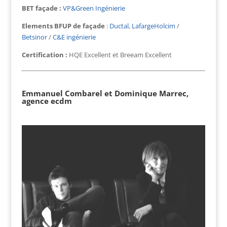
BET façade :
VP&Green Ingénierie
Elements BFUP de façade
:
Ductal
,
LafargeHolcim
/
Betsinor
/
C&E ingénierie
Certification :
HQE Excellent et Breeam Excellent
Emmanuel Combarel et Dominique Marrec,
agence ecdm