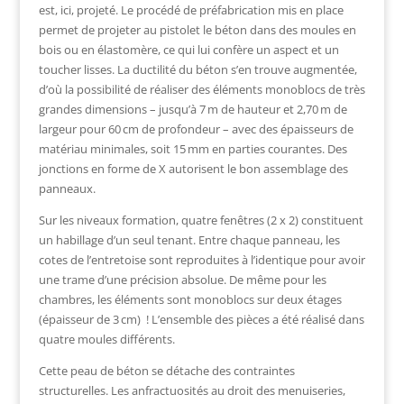
est, ici, projeté. Le procédé de préfabrication mis en place
permet de projeter au pistolet le béton dans des moules en
bois ou en élastomère, ce qui lui confère un aspect et un
toucher lisses. La ductilité du béton s’en trouve augmentée,
d’où la possibilité de réaliser des éléments monoblocs de très
grandes dimensions – jusqu’à 7 m de hauteur et 2,70 m de
largeur pour 60 cm de profondeur – avec des épaisseurs de
matériau minimales, soit 15 mm en parties courantes. Des
jonctions en forme de X autorisent le bon assemblage des
panneaux.
Sur les niveaux formation, quatre fenêtres (2 x 2) constituent
un habillage d’un seul tenant. Entre chaque panneau, les
cotes de l’entretoise sont reproduites à l’identique pour avoir
une trame d’une précision absolue. De même pour les
chambres, les éléments sont monoblocs sur deux étages
(épaisseur de 3 cm) ! L’ensemble des pièces a été réalisé dans
quatre moules différents.
Cette peau de béton se détache des contraintes
structurelles. Les anfractuosités au droit des menuiseries,