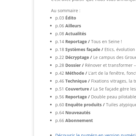
Au sommaire :
p.03
Édito
p.06
Ailleurs
p.08
Actualités
p.14
Reportage
/
Tous en Seine !
p.18
Systèmes façade
/
Etics, évolution
p.22
Décryptage
/
Le campus des Groues
p.28
Dossier /
Rénover et transformer –
p.42
Méthode /
L’art de la fenêtre, fon
p.46
Technique /
Fixations vitrages, la
p.51
Couverture /
La 5e façade gère les
p.56
Reportage /
Double peau pilotable
p.60
Enquête produits /
Tuiles atypiqu
p.64
Nouveautés
p.66
Abonnement
Découvrir le numéro en version numér