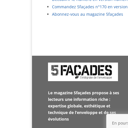
Commandez 5façades n°170 en version 
Abonnez-vous au magazine 5façades
Le magazine 5façades propose à ses
lecteurs une information riche :
expertise globale, esthétique et
technique de l’enveloppe et de ses
évolutions
En pours