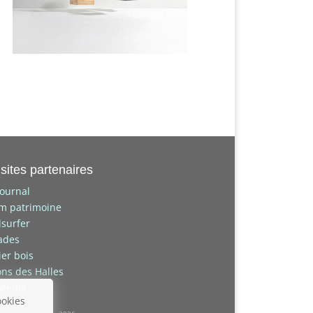
sites partenaires
journal
um patrimoine
surfer
ades
lier bois
ons des Halles
 Média
ookies