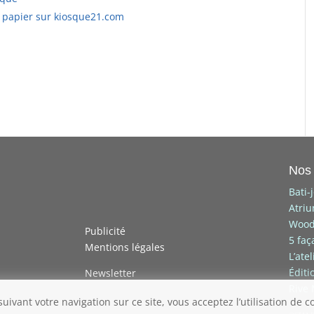
papier sur kiosque21.com
Nos 
Bati-
Atri
Wood
Publicité
5 faç
Mentions légales
L’ate
Éditi
Newsletter
Rive
uivant votre navigation sur ce site, vous acceptez l’utilisation de c